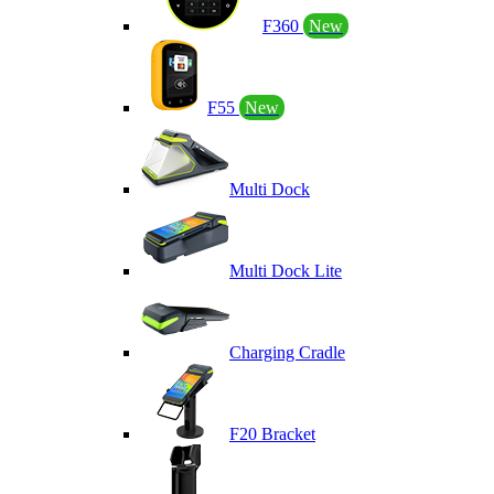
F360
New
F55
New
Multi Dock
Multi Dock Lite
Charging Cradle
F20 Bracket