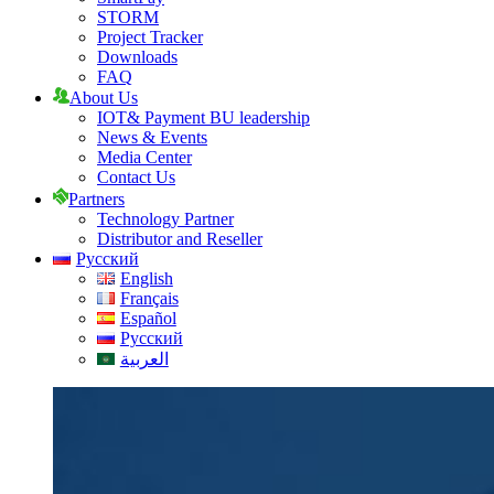
STORM
Project Tracker
Downloads
FAQ
About Us
IOT& Payment BU leadership
News & Events
Media Center
Contact Us
Partners
Technology Partner
Distributor and Reseller
Русский
English
Français
Español
Русский
العربية