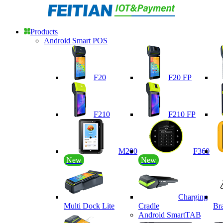
Products
Android Smart POS
F20
F20 FP
F210
F210 FP
M200
F360
New
New
Charging
Multi Dock Lite
Cradle
Br
Android SmartTAB