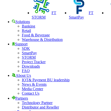
FT
FT
STORM
SmartPay
Solutions
Banking
Retail
Food & Beverage
Warehouse & Distribution
Support
SDK
SmartPay
STORM
Project Tracker
Downloads
FAQ
About Us
IOT& Payment BU leadership
News & Events
Media Center
Contact Us
Partners
Technology Partner
Distributor and Reseller