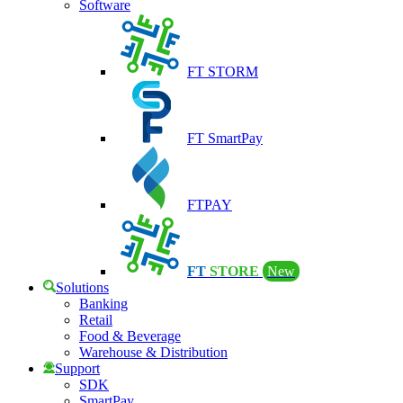
Software
FT STORM
FT SmartPay
FTPAY
FT
STORE
New
Solutions
Banking
Retail
Food & Beverage
Warehouse & Distribution
Support
SDK
SmartPay