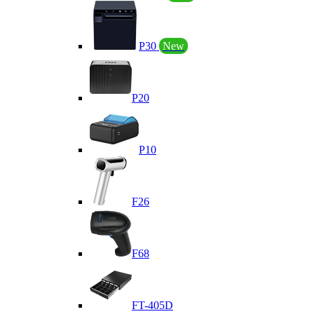
P30
New
P20
P10
F26
F68
FT-405D