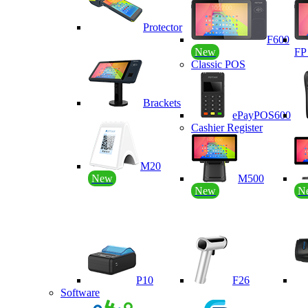
Protector
F600
New
F
Classic POS
Brackets
ePayPOS600
Cashier Register
M20
New
M500
New
N
P10
F26
Software