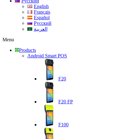
Русский
English
Français
Español
Русский
العربية
Menu
Products
Android Smart POS
F20
F20 FP
F100