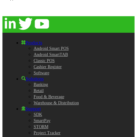
Products
Android Smart POS
Android SmartTAB
Classic POS
Cashier Register
Software
Solutions
Banking
Retail
Food & Beverage
Warehouse & Distribution
Support
SDK
SmartPay
STORM
Project Tracker