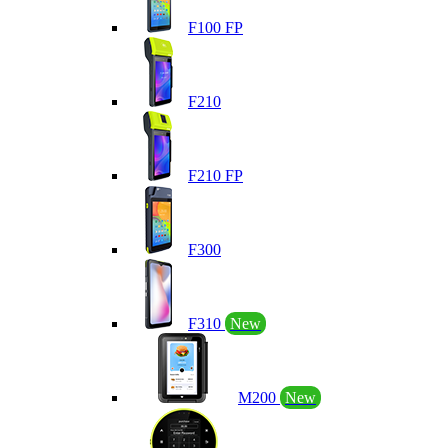
F100 FP
F210
F210 FP
F300
F310
New
M200
New