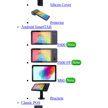
Silicon Cover
Protector
Android SmartTAB
F600
New
F600 FP
New
M60
New
Brackets
Classic POS