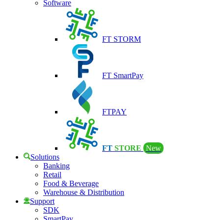
Software
FT STORM
FT SmartPay
FTPAY
FT
STORE
New
Solutions
Banking
Retail
Food & Beverage
Warehouse & Distribution
Support
SDK
SmartPay