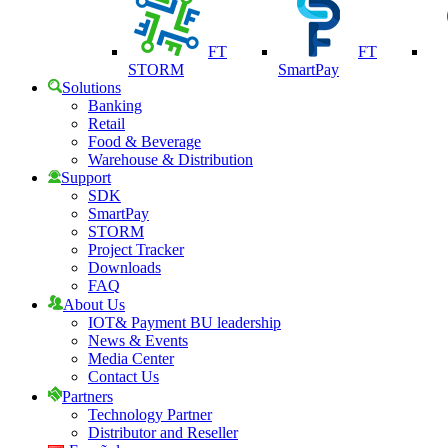
FT
FT
STORM
SmartPay
Solutions
Banking
Retail
Food & Beverage
Warehouse & Distribution
Support
SDK
SmartPay
STORM
Project Tracker
Downloads
FAQ
About Us
IOT& Payment BU leadership
News & Events
Media Center
Contact Us
Partners
Technology Partner
Distributor and Reseller