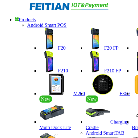
Products
Android Smart POS
F20
F20 FP
F210
F210 FP
M200
F360
New
New
Charging
Multi Dock Lite
Cradle
Br
Android SmartTAB