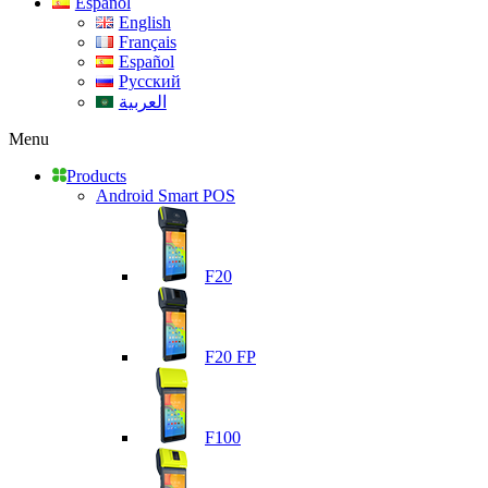
Español
English
Français
Español
Русский
العربية
Menu
Products
Android Smart POS
F20
F20 FP
F100