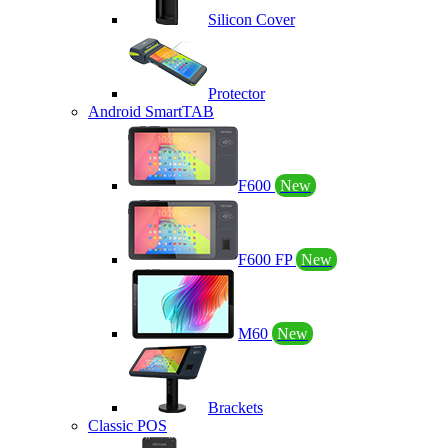
Silicon Cover
Protector
Android SmartTAB
F600
New
F600 FP
New
M60
New
Brackets
Classic POS