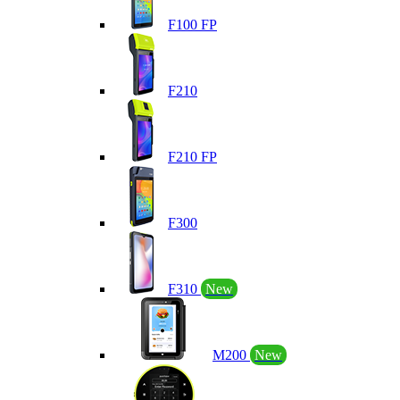
F100 FP
F210
F210 FP
F300
F310
New
M200
New