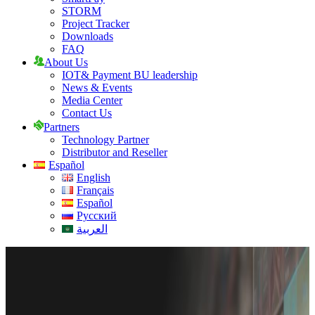
STORM
Project Tracker
Downloads
FAQ
About Us
IOT& Payment BU leadership
News & Events
Media Center
Contact Us
Partners
Technology Partner
Distributor and Reseller
Español
English
Français
Español
Русский
العربية