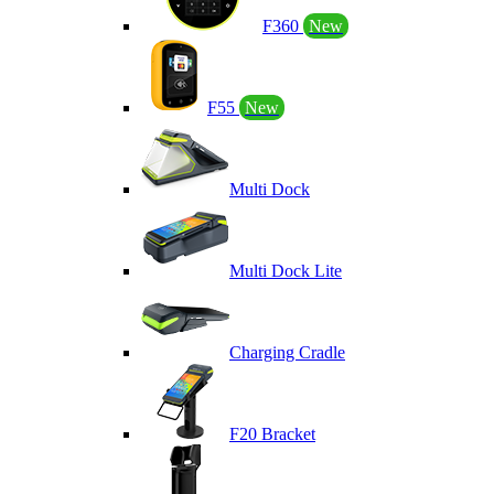
F360
New
F55
New
Multi Dock
Multi Dock Lite
Charging Cradle
F20 Bracket