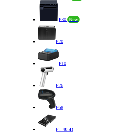
P30
New
P20
P10
F26
F68
FT-405D