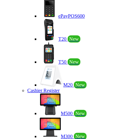
ePayPOS600
T20
New
T50
New
M20
New
Cashier Register
M500
New
M300
New