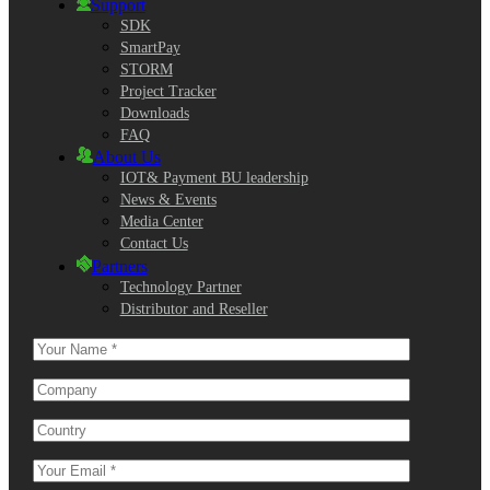
Support
SDK
SmartPay
STORM
Project Tracker
Downloads
FAQ
About Us
IOT& Payment BU leadership
News & Events
Media Center
Contact Us
Partners
Technology Partner
Distributor and Reseller