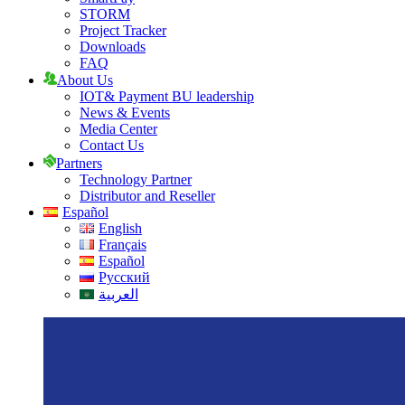
STORM
Project Tracker
Downloads
FAQ
About Us
IOT& Payment BU leadership
News & Events
Media Center
Contact Us
Partners
Technology Partner
Distributor and Reseller
Español
English
Français
Español
Русский
العربية