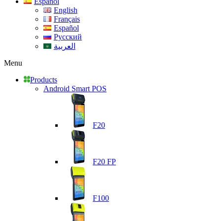
Español
English
Français
Español
Русский
العربية
Menu
Products
Android Smart POS
F20
F20 FP
F100