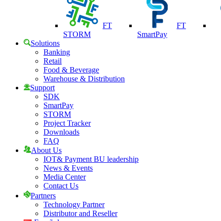
FT
FT
STORM
SmartPay
Solutions
Banking
Retail
Food & Beverage
Warehouse & Distribution
Support
SDK
SmartPay
STORM
Project Tracker
Downloads
FAQ
About Us
IOT& Payment BU leadership
News & Events
Media Center
Contact Us
Partners
Technology Partner
Distributor and Reseller