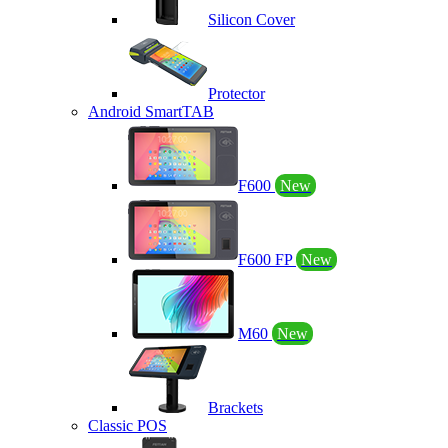
Silicon Cover
Protector
Android SmartTAB
F600
New
F600 FP
New
M60
New
Brackets
Classic POS