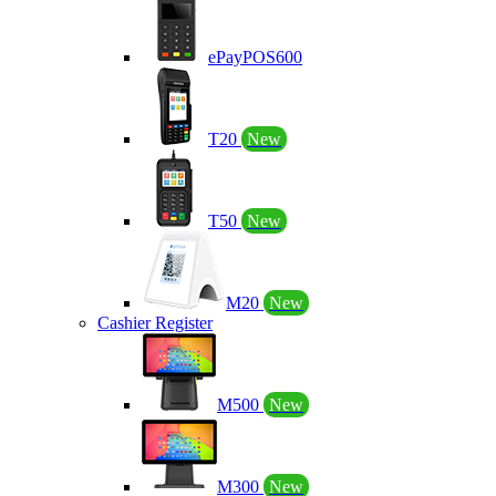
ePayPOS600
T20
New
T50
New
M20
New
Cashier Register
M500
New
M300
New