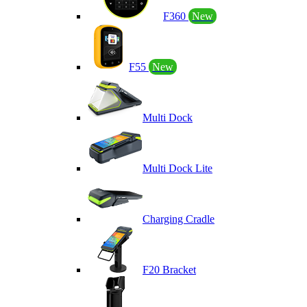
F360
New
F55
New
Multi Dock
Multi Dock Lite
Charging Cradle
F20 Bracket