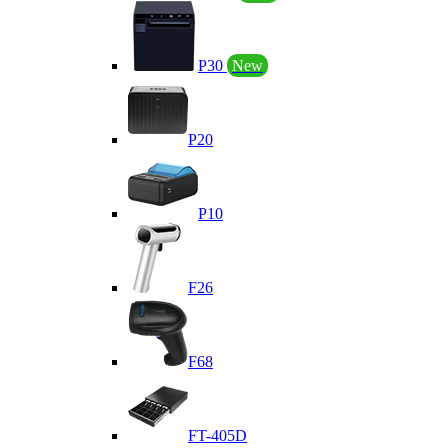
P30
New
P20
P10
F26
F68
FT-405D