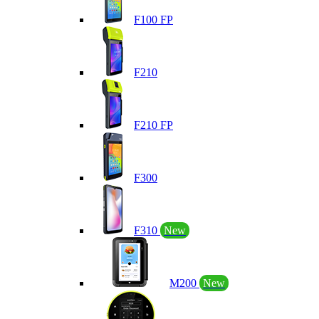
F100 FP
F210
F210 FP
F300
F310
New
M200
New