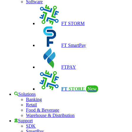
Software
FT STORM
FT SmartPay
FTPAY
FT
STORE
New
Solutions
Banking
Retail
Food & Beverage
Warehouse & Distribution
Support
SDK
SmartPay