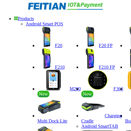
Products
Android Smart POS
F20
F20 FP
F210
F210 FP
M200
F360
New
New
Charging
Multi Dock Lite
Cradle
Br
Android SmartTAB