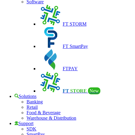
Software
FT STORM
FT SmartPay
FTPAY
FT
STORE
New
Solutions
Banking
Retail
Food & Beverage
Warehouse & Distribution
Support
SDK
SmartPay