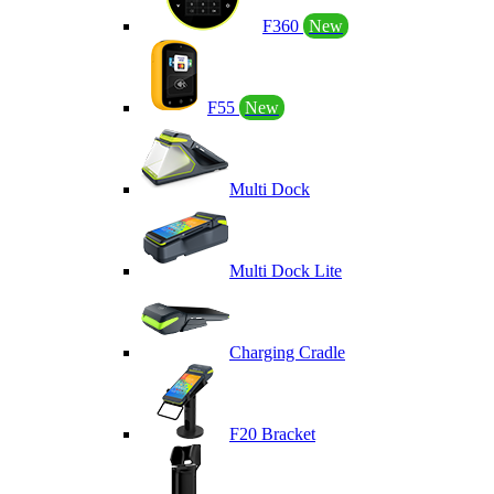
F360
New
F55
New
Multi Dock
Multi Dock Lite
Charging Cradle
F20 Bracket