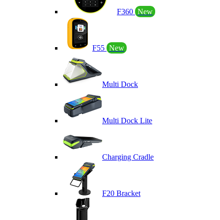
F360
New
F55
New
Multi Dock
Multi Dock Lite
Charging Cradle
F20 Bracket