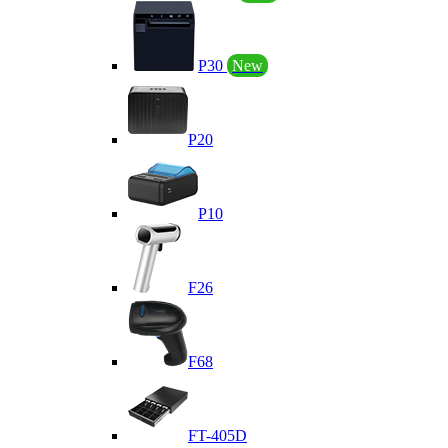
P30
New
P20
P10
F26
F68
FT-405D