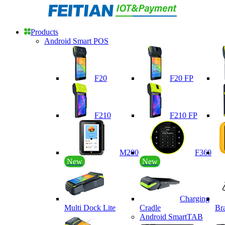
Products
Android Smart POS
F20
F20 FP
F210
F210 FP
M200
F360
New
New
Charging
Multi Dock Lite
Cradle
Br
Android SmartTAB