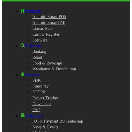
Products
Android Smart POS
Android SmartTAB
Classic POS
Cashier Register
Software
Solutions
Banking
Retail
Food & Beverage
Warehouse & Distribution
Support
SDK
SmartPay
STORM
Project Tracker
Downloads
FAQ
About Us
IOT& Payment BU leadership
News & Events