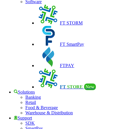
Software
FT STORM
FT SmartPay
FTPAY
FT
STORE
New
Solutions
Banking
Retail
Food & Beverage
Warehouse & Distribution
Support
SDK
SmartPay