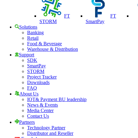
FT
FT
STORM
SmartPay
Solutions
Banking
Retail
Food & Beverage
Warehouse & Distribution
Support
SDK
SmartPay
STORM
Project Tracker
Downloads
FAQ
About Us
IOT& Payment BU leadership
News & Events
Media Center
Contact Us
Partners
Technology Partner
Distributor and Reseller