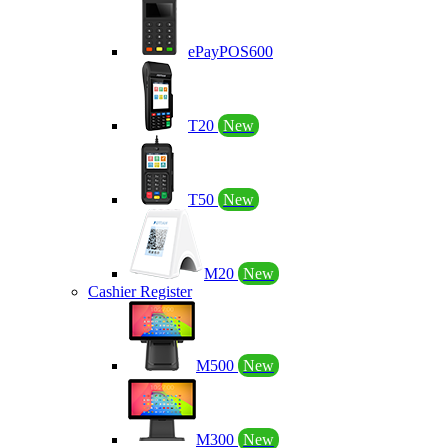
ePayPOS600
T20
New
T50
New
M20
New
Cashier Register
M500
New
M300
New