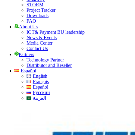
STORM
Project Tracker
Downloads
FAQ
About Us
IOT& Payment BU leadership
News & Events
Media Center
Contact Us
Partners
Technology Partner
Distributor and Reseller
Español
English
Français
Español
Русский
العربية