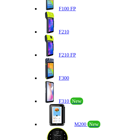
F100 FP
F210
F210 FP
F300
F310
New
M200
New