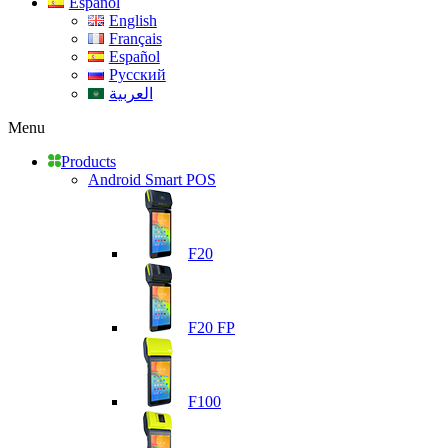
Español
English
Français
Español
Русский
العربية
Menu
Products
Android Smart POS
F20
F20 FP
F100