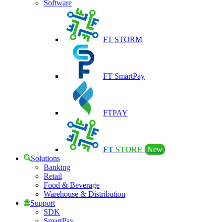
Software
FT STORM
FT SmartPay
FTPAY
FT
STORE
New
Solutions
Banking
Retail
Food & Beverage
Warehouse & Distribution
Support
SDK
SmartPay