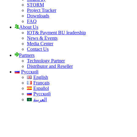
STORM
Project Tracker
Downloads
FAQ
About Us
IOT& Payment BU leadership
News & Events
Media Center
Contact Us
Partners
Technology Partner
Distributor and Reseller
Русский
English
Français
Español
Русский
العربية