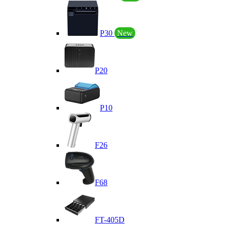
P30
New
P20
P10
F26
F68
FT-405D