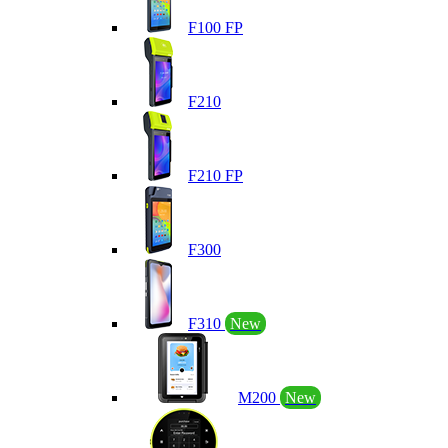
F100 FP
F210
F210 FP
F300
F310
New
M200
New