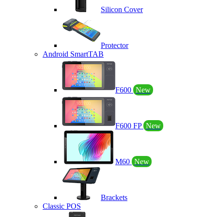
Silicon Cover
Protector
Android SmartTAB
F600
New
F600 FP
New
M60
New
Brackets
Classic POS