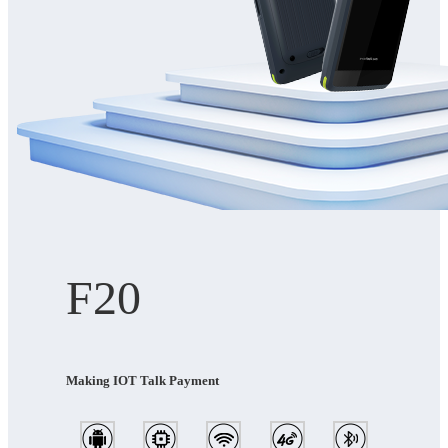
F20
Making IOT Talk Payment