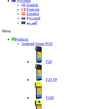
Русский
English
Français
Español
Русский
العربية
Menu
Products
Android Smart POS
F20
F20 FP
F100