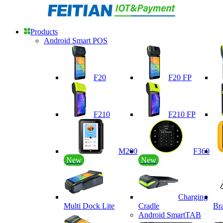
Products
Android Smart POS
F20
F20 FP
F210
F210 FP
M200
F360
New
New
Charging
Multi Dock Lite
Cradle
Br
Android SmartTAB