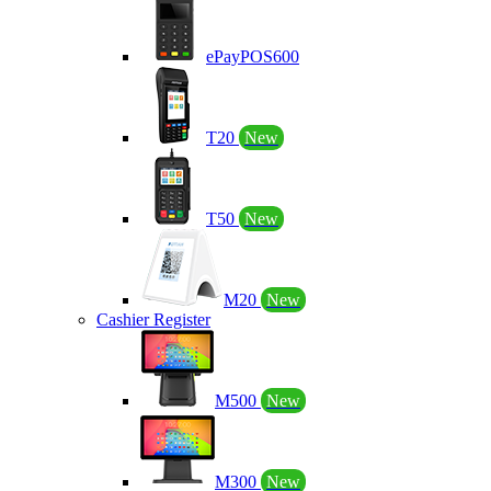
ePayPOS600
T20
New
T50
New
M20
New
Cashier Register
M500
New
M300
New