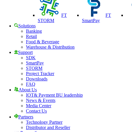
FT
FT
STORM
SmartPay
Solutions
Banking
Retail
Food & Beverage
Warehouse & Distribution
Support
SDK
SmartPay
STORM
Project Tracker
Downloads
FAQ
About Us
IOT& Payment BU leadership
News & Events
Media Center
Contact Us
Partners
Technology Partner
Distributor and Reseller