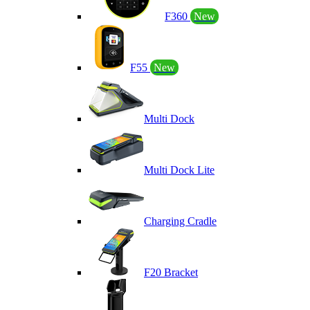
F360
New
F55
New
Multi Dock
Multi Dock Lite
Charging Cradle
F20 Bracket