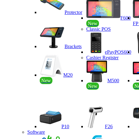
Protector
F600
New
F
Classic POS
Brackets
ePayPOS600
Cashier Register
M20
New
M500
New
N
P10
F26
Software