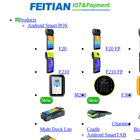
Products
Android Smart POS
F20
F20 FP
F210
F210 FP
M200
F360
New
New
Charging
Multi Dock Lite
Cradle
Br
Android SmartTAB