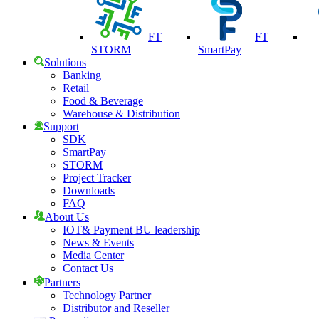
FT
FT
STORM
SmartPay
Solutions
Banking
Retail
Food & Beverage
Warehouse & Distribution
Support
SDK
SmartPay
STORM
Project Tracker
Downloads
FAQ
About Us
IOT& Payment BU leadership
News & Events
Media Center
Contact Us
Partners
Technology Partner
Distributor and Reseller