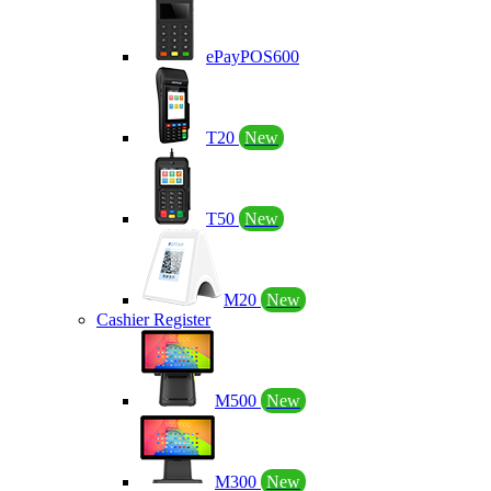
ePayPOS600
T20
New
T50
New
M20
New
Cashier Register
M500
New
M300
New