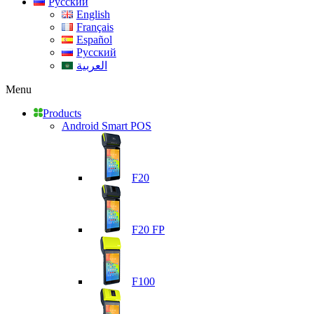
Русский
English
Français
Español
Русский
العربية
Menu
Products
Android Smart POS
F20
F20 FP
F100