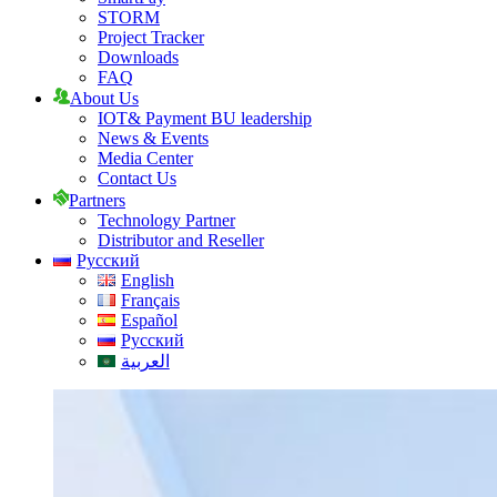
STORM
Project Tracker
Downloads
FAQ
About Us
IOT& Payment BU leadership
News & Events
Media Center
Contact Us
Partners
Technology Partner
Distributor and Reseller
Русский
English
Français
Español
Русский
العربية