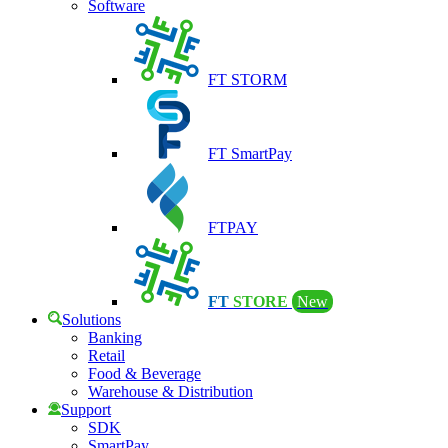
Software
FT STORM
FT SmartPay
FTPAY
FT
STORE
New
Solutions
Banking
Retail
Food & Beverage
Warehouse & Distribution
Support
SDK
SmartPay