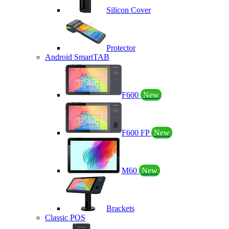
Silicon Cover
Protector
Android SmartTAB
F600
New
F600 FP
New
M60
New
Brackets
Classic POS