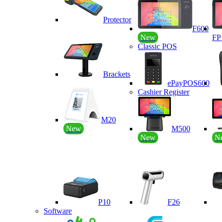
Protector
F600
New
F
Classic POS
Brackets
ePayPOS600
Cashier Register
M20
New
M500
New
N
P10
F26
Software