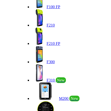
F100 FP
F210
F210 FP
F300
F310
New
M200
New