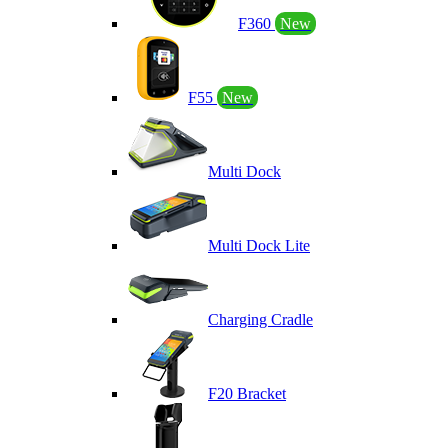
F360
New
F55
New
Multi Dock
Multi Dock Lite
Charging Cradle
F20 Bracket