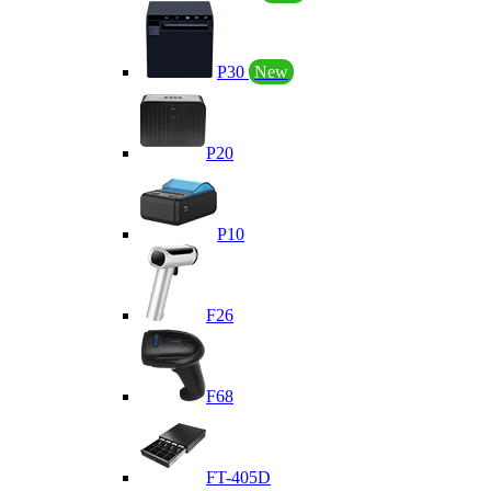
P30
New
P20
P10
F26
F68
FT-405D