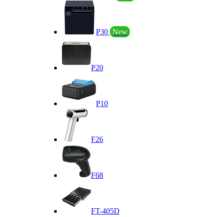
P30
New
P20
P10
F26
F68
FT-405D