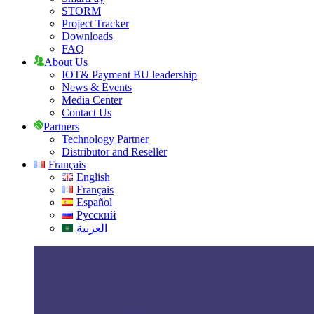
STORM
Project Tracker
Downloads
FAQ
About Us
IOT& Payment BU leadership
News & Events
Media Center
Contact Us
Partners
Technology Partner
Distributor and Reseller
Français
English
Français
Español
Русский
العربية