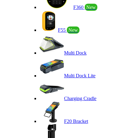
F360
New
F55
New
Multi Dock
Multi Dock Lite
Charging Cradle
F20 Bracket