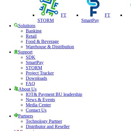
FT
FT
STORM
SmartPay
Solutions
Banking
Retail
Food & Beverage
Warehouse & Distribution
Support
SDK
SmartPay
STORM
Project Tracker
Downloads
FAQ
About Us
IOT& Payment BU leadership
News & Events
Media Center
Contact Us
Partners
Technology Partner
Distributor and Reseller