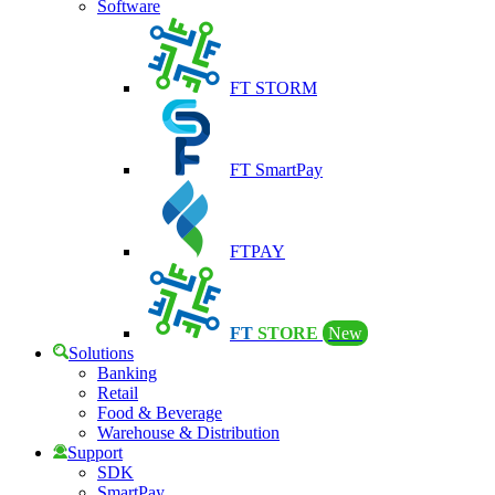
Software
FT STORM
FT SmartPay
FTPAY
FT
STORE
New
Solutions
Banking
Retail
Food & Beverage
Warehouse & Distribution
Support
SDK
SmartPay