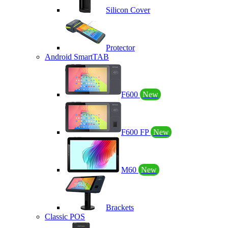
Silicon Cover
Protector
Android SmartTAB
F600
New
F600 FP
New
M60
New
Brackets
Classic POS