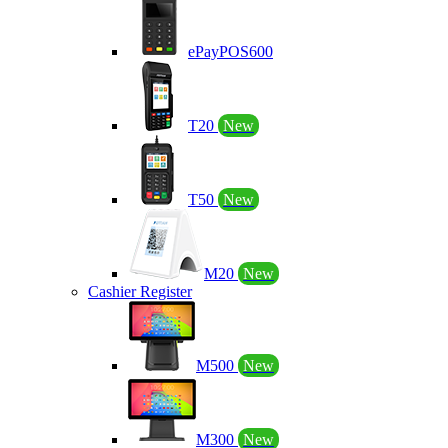
ePayPOS600
T20
New
T50
New
M20
New
Cashier Register
M500
New
M300
New