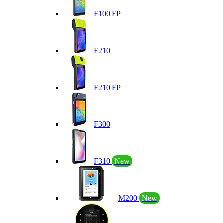
F100 FP
F210
F210 FP
F300
F310
New
M200
New