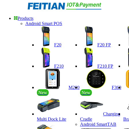
Products
Android Smart POS
F20
F20 FP
F210
F210 FP
M200
F360
New
New
Charging
Multi Dock Lite
Cradle
Br
Android SmartTAB