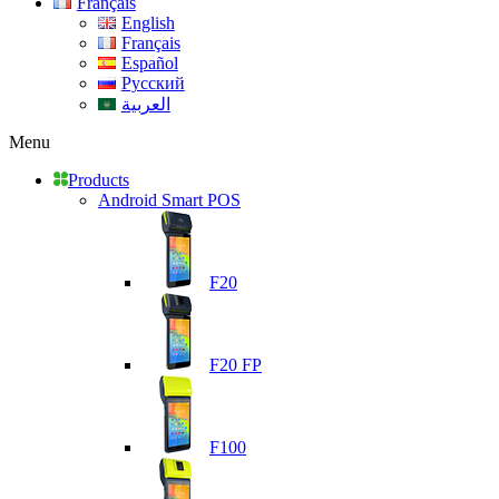
Français
English
Français
Español
Русский
العربية
Menu
Products
Android Smart POS
F20
F20 FP
F100