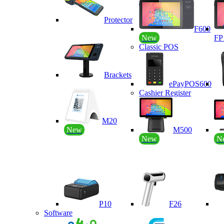
Protector
F600
New
F
Classic POS
Brackets
ePayPOS600
Cashier Register
M20
New
M500
New
N
P10
F26
Software